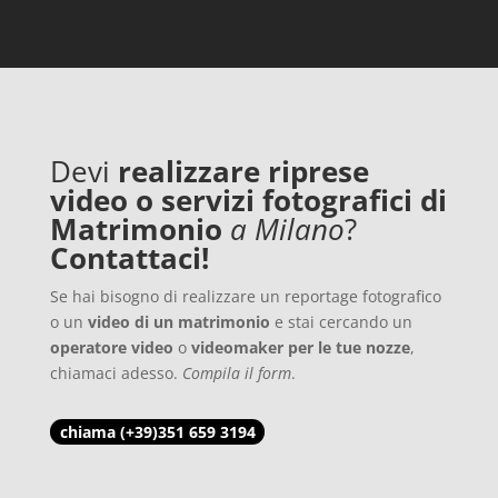
Devi
realizzare riprese
video o servizi fotografici di
Matrimonio
a Milano
?
Contattaci!
Se hai bisogno di realizzare un reportage fotografico
o un
video di un matrimonio
e stai cercando un
operatore video
o
videomaker per le tue nozze
,
chiamaci adesso.
Compila il form
.
chiama (+39)351 659 3194