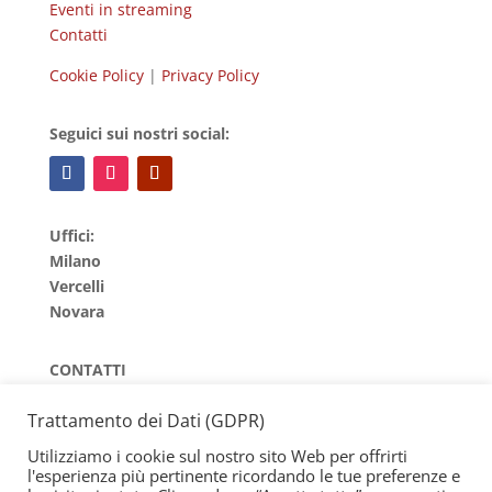
Eventi in streaming
Contatti
Cookie Policy
|
Privacy Policy
Seguici sui nostri social:
Uffici:
Milano
Vercelli
Novara
CONTATTI
IMMAGINI STUDIO
Trattamento dei Dati (GDPR)
Di
Marco Pugliese
email:
info@marcopuglieseph.com
Utilizziamo i cookie sul nostro sito Web per offrirti
Tel.
(+39) 351 659 3194
l'esperienza più pertinente ricordando le tue preferenze e