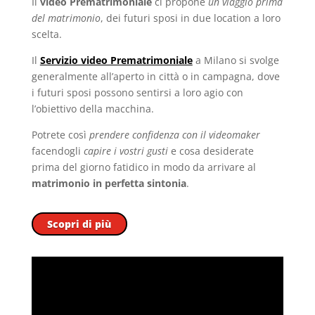
Il
video Prematrimoniale
ci propone
un viaggio prima
del matrimonio
, dei futuri sposi in due location a loro
scelta.
Il
Servizio video Prematrimoniale
a Milano si svolge
generalmente all’aperto in città o in campagna, dove
i futuri sposi possono sentirsi a loro agio con
l’obiettivo della macchina.
Potrete così
prendere confidenza con il videomaker
facendogli
capire i vostri gusti
e cosa desiderate
prima del giorno fatidico in modo da arrivare al
matrimonio in perfetta sintonia
.
Scopri di più