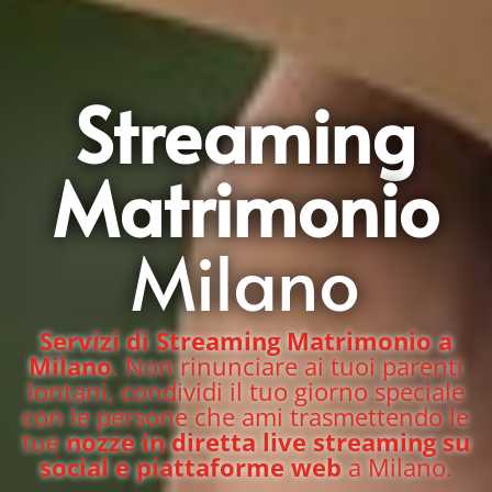
Streaming
Matrimonio
Milano
Servizi di Streaming Matrimonio a
Milano
. Non rinunciare ai tuoi parenti
lontani, condividi il tuo giorno speciale
con le persone che ami trasmettendo le
tue
nozze in diretta live streaming su
social e piattaforme web
a Milano.